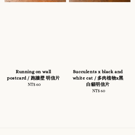
Running on wall
Succulents x black and
postcard / 跑牆壁 明信片
white cat / 多肉植物x黑
白貓明信片
NT$ 60
Regular
price
NT$ 60
Regular
price