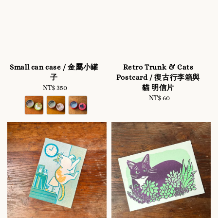
Small can case / 金屬小罐
Retro Trunk & Cats
子
Postcard / 復古行李箱與
貓 明信片
NT$ 350
Regular
price
NT$ 60
Regular
price