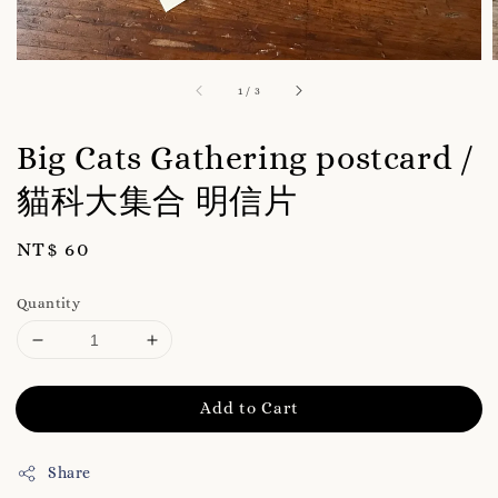
1
/
3
Big Cats Gathering postcard /
貓科大集合 明信片
Regular
NT$ 60
price
Quantity
Add to Cart
Share