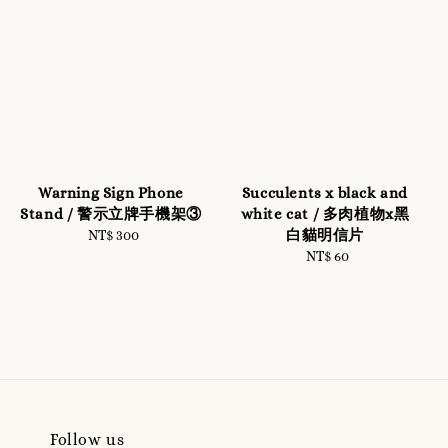
Warning Sign Phone
Succulents x black and
Stand / 警示立牌手機架③
white cat / 多肉植物x黑
白貓明信片
NT$ 300
Regular
price
NT$ 60
Regular
price
Follow us