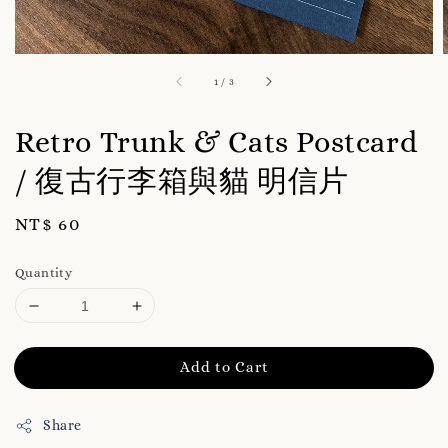
1
/
3
Retro Trunk & Cats Postcard
/ 復古行李箱與貓 明信片
Regular
NT$ 60
price
Quantity
Add to Cart
Share