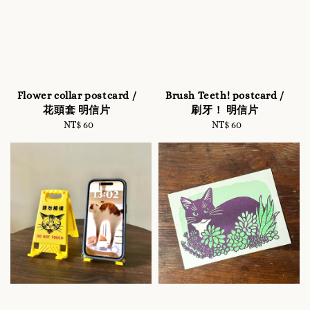
Flower collar postcard /
Brush Teeth! postcard /
花頭套 明信片
刷牙！ 明信片
NT$ 60
Regular
NT$ 60
Regular
price
price