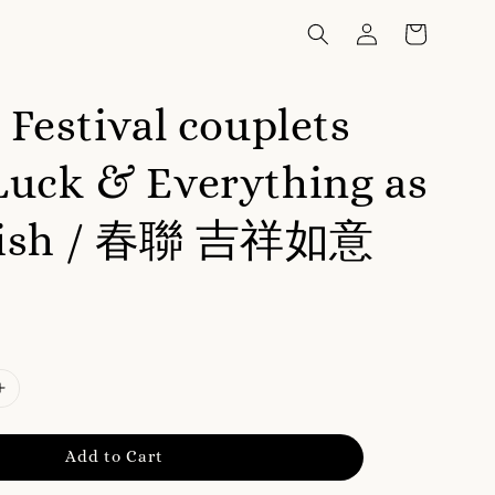
 Festival couplets
Luck & Everything as
Wish / 春聯 吉祥如意
Add to Cart