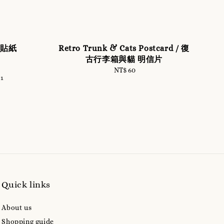
警示貼紙
Retro Trunk & Cats Postcard / 復
古行李箱與貓 明信片
NT$ 60
Regular
+1
price
Quick links
About us
Shopping guide