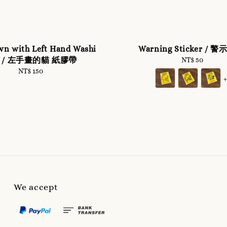
wn with Left Hand Washi
Warning Sticker / 
pe / 左手畫的貓 紙膠帶
NT$ 50
Regular
price
NT$ 150
Regular
price
We accept