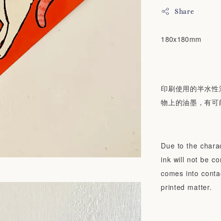
Share
180x180mm
印刷使用的半水性
物上的油墨，有可
Due to the charac
ink will not be c
comes into conta
printed matter.