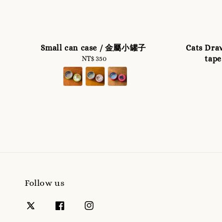
Small can case / 金屬小罐子
Cats Dra
ta
NT$ 350
Regular
price
Follow us