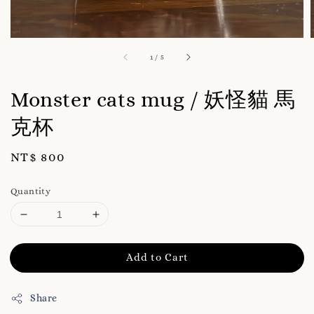
1
/
5
Monster cats mug / 妖怪貓 馬
克杯
Regular
NT$ 800
price
Quantity
Add to Cart
Share