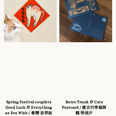
Spring Festival couplets
Retro Trunk & Cats
Good Luck & Everything
Postcard / 復古行李箱與
as You Wish / 春聯 吉祥如
貓 明信片