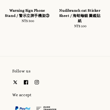
Warning Sign Phone
Nudibranch cat Sticker
Stand / 警示立牌手機架③
Sheet / 海蛞蝓貓 圖鑑貼
紙
NT$ 300
Regular
price
NT$ 100
Regular
price
Follow us
We accept